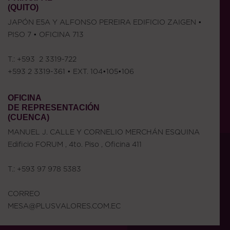
(QUITO)
JAPÓN E5A Y ALFONSO PEREIRA EDIFICIO ZAIGEN •
PISO 7 • OFICINA 713
T.: ‪+593 2 3319-722‬
‪+593 2 3319-361‬ • EXT. 104•105•106
OFICINA
DE REPRESENTACIÓN
(CUENCA)
MANUEL J. CALLE Y CORNELIO MERCHÁN ESQUINA
Edificio FORUM , 4to. Piso , Oficina 411
T.: ‪+593 97 978 5383
CORREO
MESA@PLUSVALORES.COM.EC