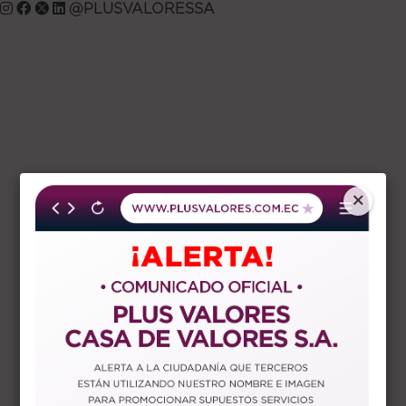
@PLUSVALORESSA
×