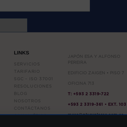
LINKS
JAPÓN E5A Y ALFONSO
PEREIRA
SERVICIOS
TARIFARIO
EDIFICIO ZAIGEN • PISO 7
SGC - ISO 37001
OFICINA 713
RESOLUCIONES
BLOG
T: +593 2 3319-722
NOSOTROS
+593 2 3319-361 • EXT. 103
CONTÁCTANOS
mesa@plusvalores.com.ec
CANAL ÉTICO
POLÍTICA DE
www.plusvalores.com.ec